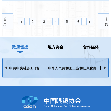
首
末
<
2
3
4
5
6
>
页
页
政府链接
地方协会
合作媒体
中共中央社会工作部
中华人民共和国工业和信息化部
中