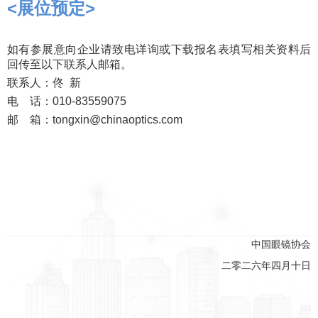
<
展位预定
>
如有参展意向企业请致电详询或下载报名表填写相关资料后
回传至以下联系人邮箱。
联系人
：
佟
新
电
话：
010-83
559075
邮
箱：
tongxin
@chinaoptics.com
中国眼镜协会
二零二六年四月十日