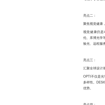
亮点二：
聚焦视觉健康
视觉健康仍是本
伦、库博光学
验光、远程服
亮点三：
汇聚全球设计
OPTI不仅是
多样性。DES
优势。
亮点四：